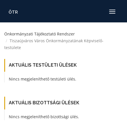
ÖTR
Toggle
navigatio
Önkormányzati Tájékoztató Rendszer
Tiszaújváros Város Önkormányzatának Képviselő-
testülete
AKTUÁLIS TESTÜLETI ÜLÉSEK
Nincs megjeleníthető testületi ülés.
AKTUÁLIS BIZOTTSÁGI ÜLÉSEK
Nincs megjeleníthető bizottsági ülés.