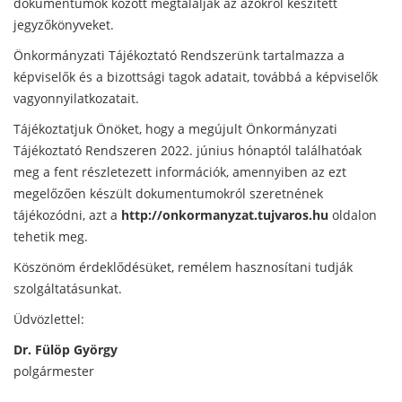
dokumentumok között megtalálják az azokról készített
jegyzőkönyveket.
Önkormányzati Tájékoztató Rendszerünk tartalmazza a
képviselők és a bizottsági tagok adatait, továbbá a képviselők
vagyonnyilatkozatait.
Tájékoztatjuk Önöket, hogy a megújult Önkormányzati
Tájékoztató Rendszeren 2022. június hónaptól találhatóak
meg a fent részletezett információk, amennyiben az ezt
megelőzően készült dokumentumokról szeretnének
tájékozódni, azt a
http://onkormanyzat.tujvaros.hu
oldalon
tehetik meg.
Köszönöm érdeklődésüket, remélem hasznosítani tudják
szolgáltatásunkat.
Üdvözlettel:
Dr. Fülöp György
polgármester