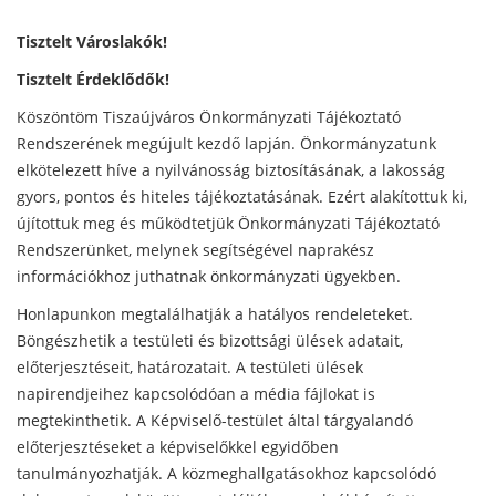
Tisztelt Városlakók!
Tisztelt Érdeklődők!
Köszöntöm Tiszaújváros Önkormányzati Tájékoztató
Rendszerének megújult kezdő lapján. Önkormányzatunk
elkötelezett híve a nyilvánosság biztosításának, a lakosság
gyors, pontos és hiteles tájékoztatásának. Ezért alakítottuk ki,
újítottuk meg és működtetjük Önkormányzati Tájékoztató
Rendszerünket, melynek segítségével naprakész
információkhoz juthatnak önkormányzati ügyekben.
Honlapunkon megtalálhatják a hatályos rendeleteket.
Böngészhetik a testületi és bizottsági ülések adatait,
előterjesztéseit, határozatait. A testületi ülések
napirendjeihez kapcsolódóan a média fájlokat is
megtekinthetik. A Képviselő-testület által tárgyalandó
előterjesztéseket a képviselőkkel egyidőben
tanulmányozhatják. A közmeghallgatásokhoz kapcsolódó