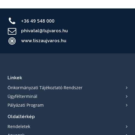
+36 49 548 000
phivatal@tujvaros.hu
www.tiszaujvaros.hu
Linkek
Önkormányzati Tájékoztató Rendszer
Ügyfélterminál
Pályázati Program
Oldaltérkép
Rendeletek