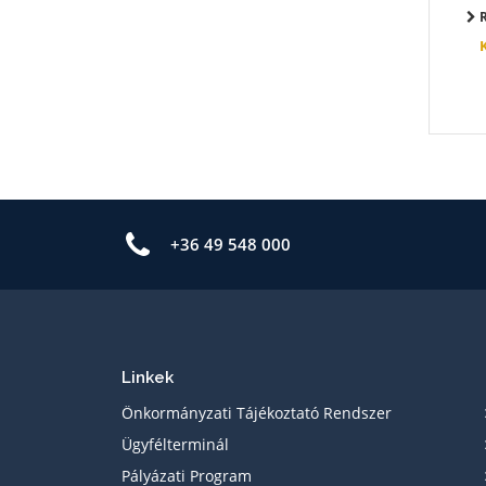
R
+36 49 548 000
Linkek
Önkormányzati Tájékoztató Rendszer
Ügyfélterminál
Pályázati Program