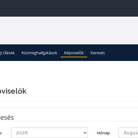
gi Ülések
Közmeghallgatások
Képviselők
Keresés
viselők
esés
v
Hónap