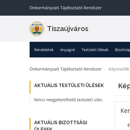
Önkormányzati Tájékoztató Rendszer
Tiszaújváros
Rendeletek
Anyagok
Testületi Ülések
Bizottsá
Önkormányzati Tájékoztató Rendszer
Képviselők
Kép
AKTUÁLIS TESTÜLETI ÜLÉSEK
Nincs megjeleníthető testületi ülés.
Ker
AKTUÁLIS BIZOTTSÁGI
É
ÜLÉSEK