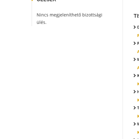
Nincs megjeleníthető bizottsági
T
ülés.
D
P
M
K
H
T
M