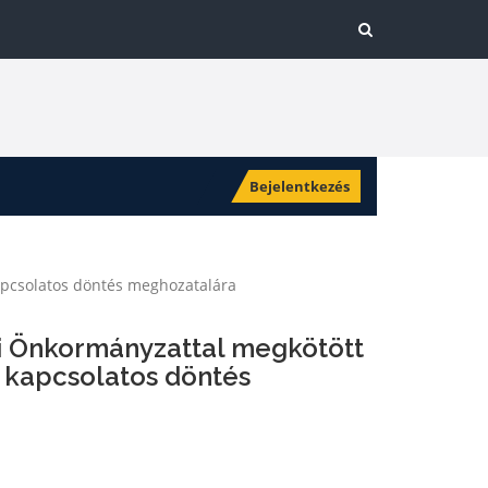
Bejelentkezés
kapcsolatos döntés meghozatalára
gi Önkormányzattal megkötött
l kapcsolatos döntés