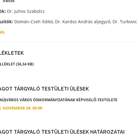
Írásos
ók:
Dr. Juhos Szabolcs
szítők:
Domán-Cseh Ildikó, Dr. Kardos András aljegyző, Dr. Turkovic
tés
LÉKLETEK
LÉKLET (36,34 KB)
AGOT TÁRGYALÓ TESTÜLETI ÜLÉSEK
ZAÚJVÁROS VÁROS ÖNKORMÁNYZATÁNAK KÉPVISELŐ-TESTÜLETE
4. NOVEMBER 28. 09:00
AGOT TÁRGYALÓ TESTÜLETI ÜLÉSEK HATÁROZATAI