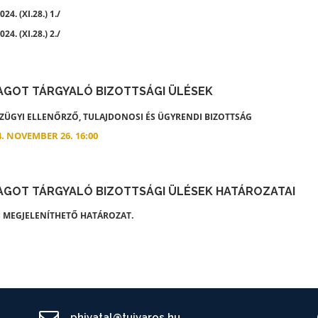
24. (XI.28.) 1./
24. (XI.28.) 2./
AGOT TÁRGYALÓ BIZOTTSÁGI ÜLÉSEK
ÜGYI ELLENŐRZŐ, TULAJDONOSI ÉS ÜGYRENDI BIZOTTSÁG
4. NOVEMBER 26. 16:00
AGOT TÁRGYALÓ BIZOTTSÁGI ÜLÉSEK HATÁROZATAI
 MEGJELENÍTHETŐ HATÁROZAT.
phivatal@tujvaros.hu