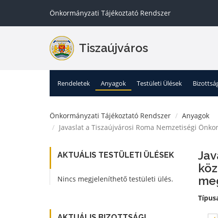
Önkormányzati Tájékoztató Rendszer
Tiszaújváros
Rendeletek
Anyagok
Testületi Ülések
Bizottsá
Önkormányzati Tájékoztató Rendszer
Anyagok
Javaslat a Tiszaújvárosi Roma Nemzetiségi Önkor
Jav
AKTUÁLIS TESTÜLETI ÜLÉSEK
köz
meg
Nincs megjeleníthető testületi ülés.
Típus
AKTUÁLIS BIZOTTSÁGI