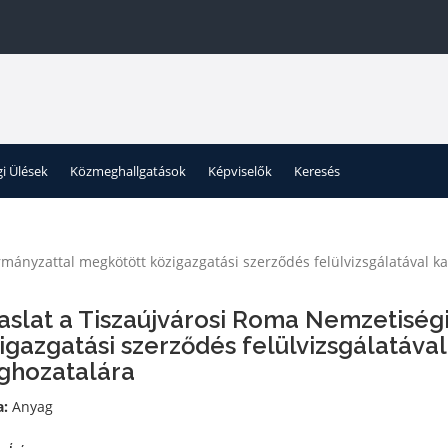
gi Ülések
Közmeghallgatások
Képviselők
Keresés
mányzattal megkötött közigazgatási szerződés felülvizsgálatával 
aslat a Tiszaújvárosi Roma Nemzetisé
igazgatási szerződés felülvizsgálatáva
hozatalára
a:
Anyag