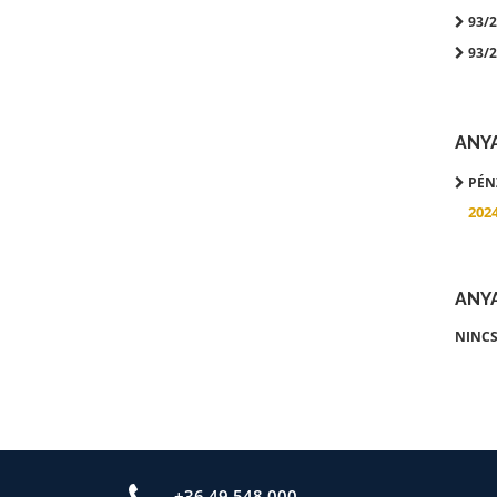
93/20
93/20
ANY
PÉNZ
202
ANY
NINCS
+36 49 548 000