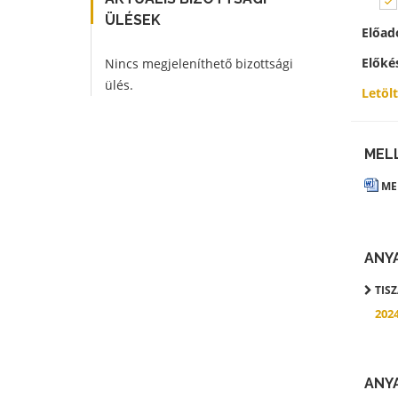
ÜLÉSEK
Előad
Előké
Nincs megjeleníthető bizottsági
ülés.
Letöl
MEL
MEL
ANY
TIS
202
ANY