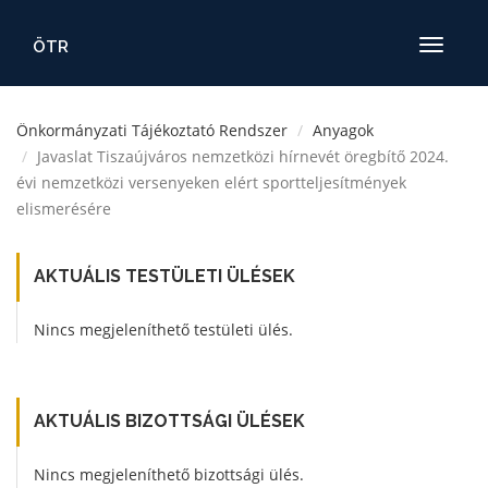
ÖTR
Toggle
navigatio
Önkormányzati Tájékoztató Rendszer
Anyagok
Javaslat Tiszaújváros nemzetközi hírnevét öregbítő 2024.
évi nemzetközi versenyeken elért sportteljesítmények
elismerésére
AKTUÁLIS TESTÜLETI ÜLÉSEK
Nincs megjeleníthető testületi ülés.
AKTUÁLIS BIZOTTSÁGI ÜLÉSEK
Nincs megjeleníthető bizottsági ülés.