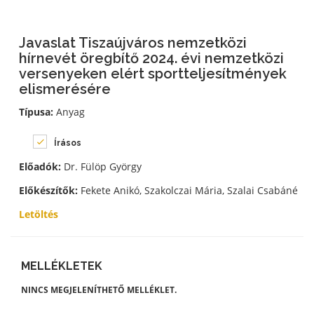
Javaslat Tiszaújváros nemzetközi
hírnevét öregbítő 2024. évi nemzetközi
versenyeken elért sportteljesítmények
elismerésére
Típusa:
Anyag
Írásos
Előadók:
Dr. Fülöp György
Előkészítők:
Fekete Anikó, Szakolczai Mária, Szalai Csabáné
Letöltés
MELLÉKLETEK
NINCS MEGJELENÍTHETŐ MELLÉKLET.