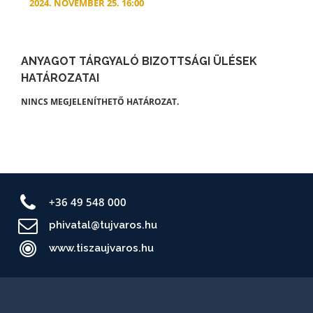
2024. NOVEMBER 25. 16:00
ANYAGOT TÁRGYALÓ BIZOTTSÁGI ÜLÉSEK
HATÁROZATAI
NINCS MEGJELENÍTHETŐ HATÁROZAT.
+36 49 548 000
phivatal@tujvaros.hu
www.tiszaujvaros.hu