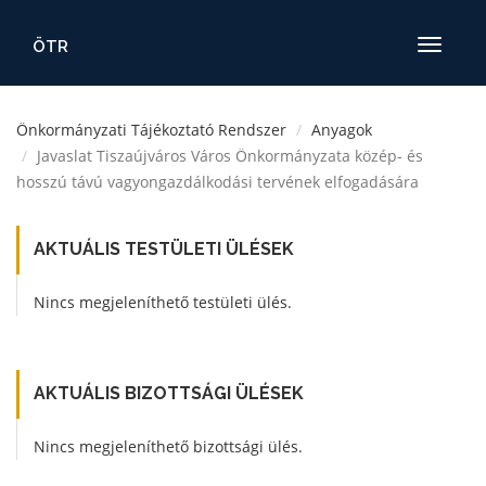
ÖTR
Toggle
navigatio
Önkormányzati Tájékoztató Rendszer
Anyagok
Javaslat Tiszaújváros Város Önkormányzata közép- és
hosszú távú vagyongazdálkodási tervének elfogadására
AKTUÁLIS TESTÜLETI ÜLÉSEK
Nincs megjeleníthető testületi ülés.
AKTUÁLIS BIZOTTSÁGI ÜLÉSEK
Nincs megjeleníthető bizottsági ülés.