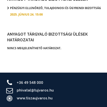
PÉNZÜGYI ELLENŐRZŐ, TULAJDONOSI ÉS ÜGYRENDI BIZOTTSÁG
2025. JÚNIUS 24. 15:00
ANYAGOT TÁRGYALÓ BIZOTTSÁGI ÜLÉSEK
HATÁROZATAI
NINCS MEGJELENÍTHETŐ HATÁROZAT.
+36 49 548 000
phivatal@tujvaros.hu
www.tiszaujvaros.hu