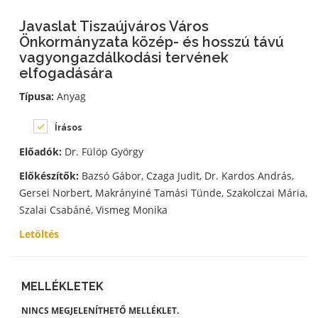
Javaslat Tiszaújváros Város
Önkormányzata közép- és hosszú távú
vagyongazdálkodási tervének
elfogadására
Típusa:
Anyag
Írásos
Előadók:
Dr. Fülöp György
Előkészítők:
Bazsó Gábor, Czaga Judit, Dr. Kardos András,
Gersei Norbert, Makrányiné Tamási Tünde, Szakolczai Mária,
Szalai Csabáné, Vismeg Monika
Letöltés
MELLÉKLETEK
NINCS MEGJELENÍTHETŐ MELLÉKLET.