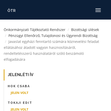
ÖTR
Toggle
navigatio
Önkormányzati Tájékoztató Rendszer
Bizottsági ülések
Pénzügyi Ellenőrző, Tulajdonosi és Ügyrendi Bizottság
Javaslat egyházi fenntartó számára köznevelési feladat
ellátásához átadott vagyon hasznosításáról,
rendeltetésszerű használatáról szóló beszámoló
elfogadására
JELENLÉTI ÍV
HOK CSABA
JELEN VOLT
TOKAJI EDIT
JELEN VOLT