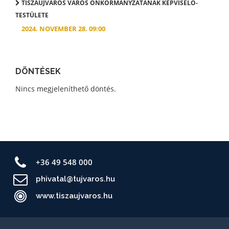
TISZAÚJVÁROS VÁROS ÖNKORMÁNYZATÁNAK KÉPVISELŐ-
TESTÜLETE
2024. NOVEMBER 28. 09:00
DÖNTÉSEK
Nincs megjeleníthető döntés.
+36 49 548 000
phivatal@tujvaros.hu
www.tiszaujvaros.hu