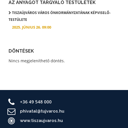
AZ ANYAGOT TÁRGYALÓ TESTÜLETEK
TISZAÚJVÁROS VÁROS ÖNKORMÁNYZATÁNAK KÉPVISELŐ-
TESTÜLETE
2025. JÚNIUS 26. 09:00
DÖNTÉSEK
Nincs megjeleníthető döntés.
+36 49 548 000
phivatal@tujvaros.hu
www.tiszaujvaros.hu