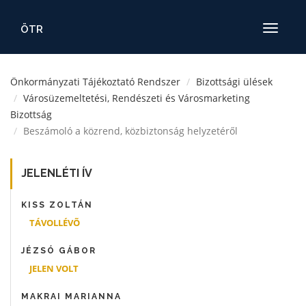
ÖTR
Toggle
navigatio
Önkormányzati Tájékoztató Rendszer
Bizottsági ülések
Városüzemeltetési, Rendészeti és Városmarketing
Bizottság
Beszámoló a közrend, közbiztonság helyzetéről
JELENLÉTI ÍV
KISS ZOLTÁN
TÁVOLLÉVÕ
JÉZSÓ GÁBOR
JELEN VOLT
MAKRAI MARIANNA