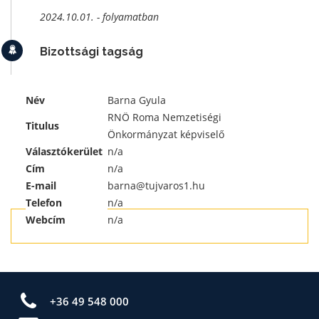
2024.10.01. - folyamatban
Bizottsági tagság
Név
Barna Gyula
RNÖ Roma Nemzetiségi
Titulus
Önkormányzat képviselő
Választókerület
n/a
Cím
n/a
E-mail
barna@tujvaros1.hu
Telefon
n/a
Webcím
n/a
+36 49 548 000