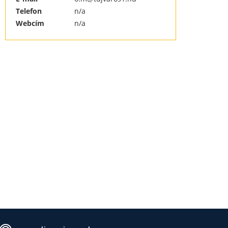
Telefon
n/a
Webcím
n/a