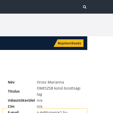
Bejelentkezés
Név
Orosz Marianna
OMESZSB külső bizottsági
Titulus
tag
Választókerület
n/a
Cím
n/a
E-mail
o.m@tujvaros1.hu