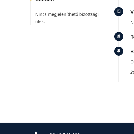
V
Nincs megjeleníthető bizottsági
ülés.
N
T
B
O
2