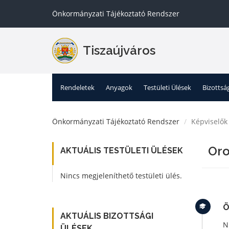
Önkormányzati Tájékoztató Rendszer
Tiszaújváros
Rendeletek
Anyagok
Testületi Ülések
Bizottsá
Önkormányzati Tájékoztató Rendszer
Képviselők
Oro
AKTUÁLIS TESTÜLETI ÜLÉSEK
Nincs megjeleníthető testületi ülés.
Ö
AKTUÁLIS BIZOTTSÁGI
N
ÜLÉSEK