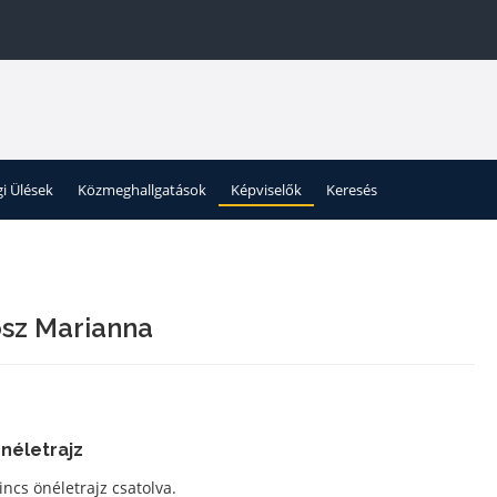
gi Ülések
Közmeghallgatások
Képviselők
Keresés
sz Marianna
néletrajz
incs önéletrajz csatolva.