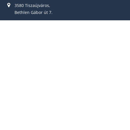
3580 Tiszaújváros,
Bethlen Gábor út 7.