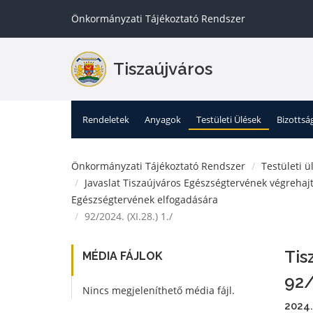
Önkormányzati Tájékoztató Rendszer
Tiszaújváros
Rendeletek
Anyagok
Testületi Ülések
Bizottsá
Önkormányzati Tájékoztató Rendszer
Testületi ü
Javaslat Tiszaújváros Egészségtervének végrehajt
Egészségtervének elfogadására
92/2024. (XI.28.) 1./
Tis
MÉDIA FÁJLOK
92/
Nincs megjeleníthető média fájl.
2024.