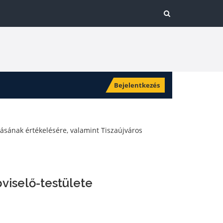
Bejelentkezés
lásának értékelésére, valamint Tiszaújváros
viselő-testülete