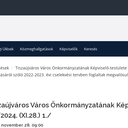
gi Ülések
Közmeghallgatások
Képviselők
Keresés
lések
Tiszaújváros Város Önkormányzatának Képviselő-testülete
ásáról szóló 2022-2023. évi cselekvési tervben foglaltak megvalósu
zaújváros Város Önkormányzatának Kép
2024. (XI.28.) 1./
 november 28. 09:00