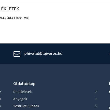
LÉKLETEK
MELLÉKLET (4,01 MB)
phivatal@tujvaros.hu
Oldaltérkép
Rendeletek
Anyagok
Testületi ülések