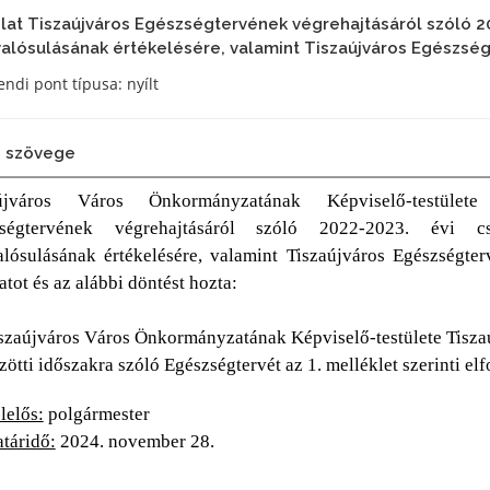
lat Tiszaújváros Egészségtervének végrehajtásáról szóló 20
lósulásának értékelésére, valamint Tiszaújváros Egészsé
ndi pont típusa: nyílt
 szövege