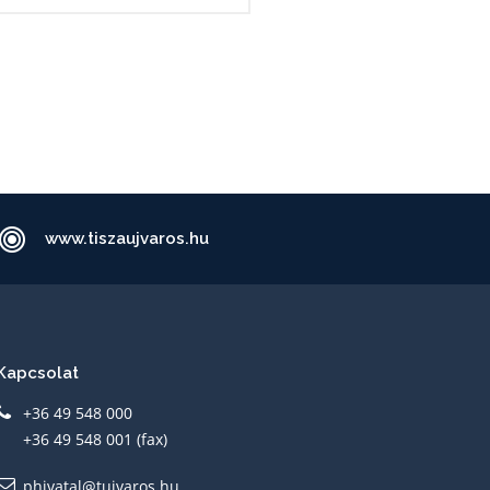
www.tiszaujvaros.hu
Kapcsolat
+36 49 548 000
+36 49 548 001 (fax)
phivatal@tujvaros.hu