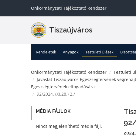
Önkormányzati Tájékoztató Rendszer
Tiszaújváros
Rendeletek
Anyagok
Testületi Ülések
Bizottsá
Önkormányzati Tájékoztató Rendszer
Testületi ü
Javaslat Tiszaújváros Egészségtervének végrehajt
Egészségtervének elfogadására
92/2024. (XI.28.) 2./
Tis
MÉDIA FÁJLOK
92/
Nincs megjeleníthető média fájl.
2024.