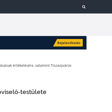
Bejelentkezés
lásának értékelésére, valamint Tiszaújváros
viselő-testülete