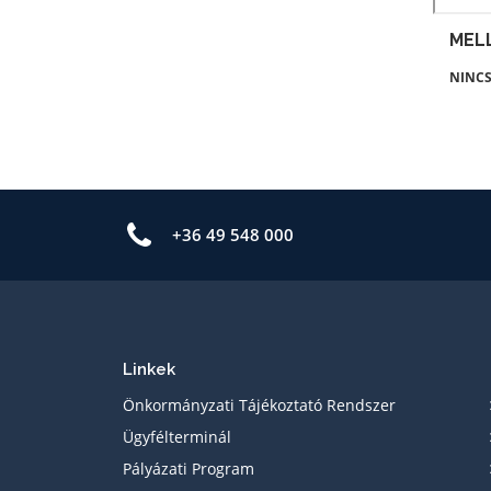
MEL
NINCS
+36 49 548 000
Linkek
Önkormányzati Tájékoztató Rendszer
Ügyfélterminál
Pályázati Program