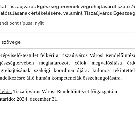
lat Tiszaújváros Egészségtervének végrehajtásáról szóló 20
lósulásának értékelésére, valamint Tiszaújváros Egészsé
ndi pont típusa: nyílt
 szövege