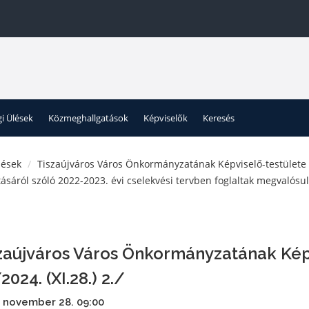
gi Ülések
Közmeghallgatások
Képviselők
Keresés
lések
Tiszaújváros Város Önkormányzatának Képviselő-testülete
ásáról szóló 2022-2023. évi cselekvési tervben foglaltak megvalósu
zaújváros Város Önkormányzatának Kép
2024. (XI.28.) 2./
 november 28. 09:00