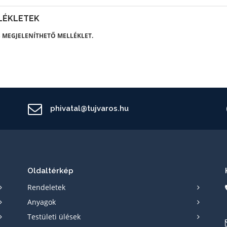
LÉKLETEK
 MEGJELENÍTHETŐ MELLÉKLET.
phivatal@tujvaros.hu
Oldaltérkép
Rendeletek
Anyagok
Testületi ülések