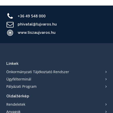
+36 49 548 000
phivatal@tujvaros.hu
www.tiszaujvaros.hu
Linkek
Önkormányzati Tájékoztató Rendszer
Ügyfélterminál
Pályázati Program
Oldaltérkép
Rendeletek
Anyagok