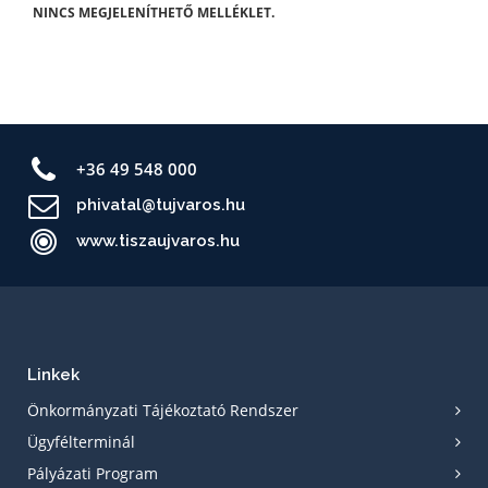
NINCS MEGJELENÍTHETŐ MELLÉKLET.
+36 49 548 000
phivatal@tujvaros.hu
www.tiszaujvaros.hu
Linkek
Önkormányzati Tájékoztató Rendszer
Ügyfélterminál
Pályázati Program