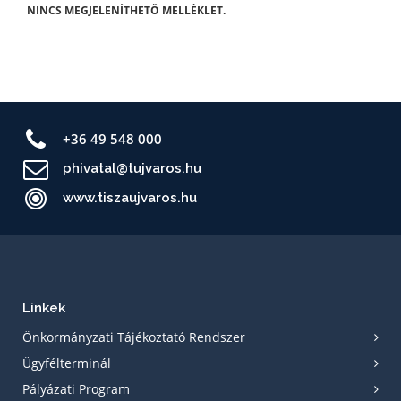
NINCS MEGJELENÍTHETŐ MELLÉKLET.
+36 49 548 000
phivatal@tujvaros.hu
www.tiszaujvaros.hu
Linkek
Önkormányzati Tájékoztató Rendszer
Ügyfélterminál
Pályázati Program