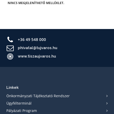
NINCS MEGJELENÍTHETŐ MELLÉKLET.
+36 49 548 000
phivatal@tujvaros.hu
www.tiszaujvaros.hu
Linkek
Önkormányzati Tájékoztató Rendszer
Ügyfélterminál
Pályázati Program