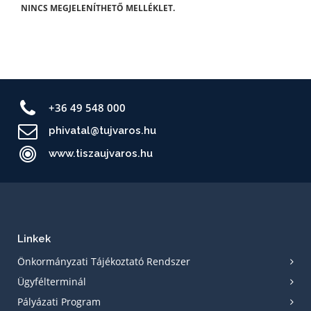
NINCS MEGJELENÍTHETŐ MELLÉKLET.
+36 49 548 000
phivatal@tujvaros.hu
www.tiszaujvaros.hu
Linkek
Önkormányzati Tájékoztató Rendszer
Ügyfélterminál
Pályázati Program