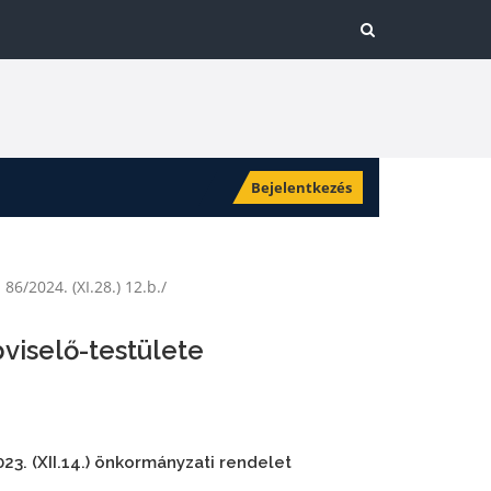
Bejelentkezés
86/2024. (XI.28.) 12.b./
viselő-testülete
3. (XII.14.) önkormányzati rendelet