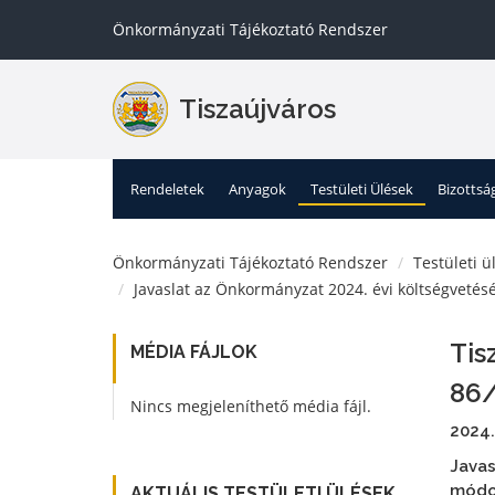
Önkormányzati Tájékoztató Rendszer
Tiszaújváros
Rendeletek
Anyagok
Testületi Ülések
Bizottsá
Önkormányzati Tájékoztató Rendszer
Testületi ü
Javaslat az Önkormányzat 2024. évi költségvetésé
Tis
MÉDIA FÁJLOK
86/
Nincs megjeleníthető média fájl.
2024.
Javas
módo
AKTUÁLIS TESTÜLETI ÜLÉSEK