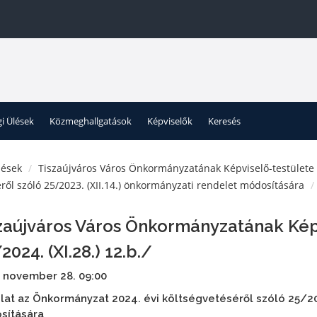
gi Ülések
Közmeghallgatások
Képviselők
Keresés
lések
Tiszaújváros Város Önkormányzatának Képviselő-testülete
ről szóló 25/2023. (XII.14.) önkormányzati rendelet módosítására
zaújváros Város Önkormányzatának Kép
2024. (XI.28.) 12.b./
 november 28. 09:00
lat az Önkormányzat 2024. évi költségvetéséről szóló 25/202
sítására