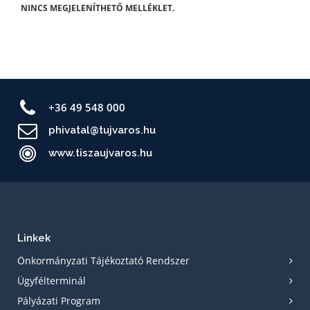
NINCS MEGJELENÍTHETŐ MELLÉKLET.
+36 49 548 000
phivatal@tujvaros.hu
www.tiszaujvaros.hu
Linkek
Önkormányzati Tájékoztató Rendszer
Ügyfélterminál
Pályázati Program