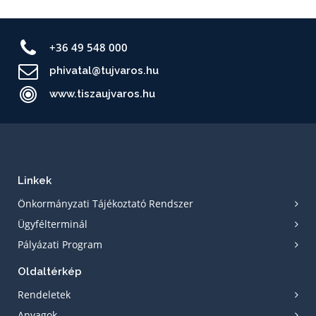
+36 49 548 000
phivatal@tujvaros.hu
www.tiszaujvaros.hu
Linkek
Önkormányzati Tájékoztató Rendszer
Ügyfélterminál
Pályázati Program
Oldaltérkép
Rendeletek
Anyagok