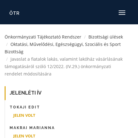
ÖTR
Toggle
navigatio
Önkormányzati Tájékoztató Rendszer
Bizottsági ülések
Oktatási, Művelődési, Egészségügyi, Szociális és Sport
Bizottság
Javaslat a fiatalok lakás, valamint lakóház vásárlásának
támogatásáról szóló 12/2022. (IV.29.) önkormányzati
rendelet módosítására
JELENLÉTI ÍV
TOKAJI EDIT
JELEN VOLT
MAKRAI MARIANNA
JELEN VOLT