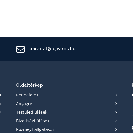
phivatal@tujvaros.hu
Oldaltérkép
Rendeletek
Anyagok
Testületi ülések
Bizottsági ülések
Közmeghallgatások