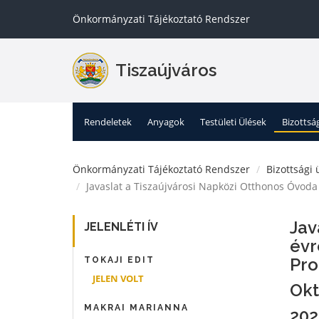
Önkormányzati Tájékoztató Rendszer
Tiszaújváros
Rendeletek
Anyagok
Testületi Ülések
Bizottsá
Önkormányzati Tájékoztató Rendszer
Bizottsági 
Javaslat a Tiszaújvárosi Napközi Otthonos Óvod
Jav
JELENLÉTI ÍV
évr
Pro
TOKAJI EDIT
JELEN VOLT
Okt
MAKRAI MARIANNA
202