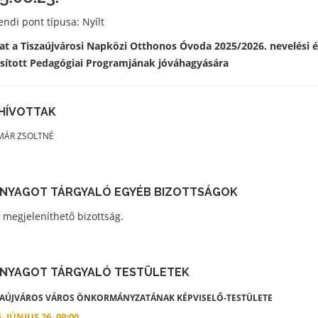
ndi pont típusa: Nyílt
lat a Tiszaújvárosi Napközi Otthonos Óvoda 2025/2026. nevelési
ított Pedagógiai Programjának jóváhagyására
HÍVOTTAK
MÁR ZSOLTNÉ
ANYAGOT TÁRGYALÓ EGYÉB BIZOTTSÁGOK
 megjeleníthető bizottság.
ANYAGOT TÁRGYALÓ TESTÜLETEK
ZAÚJVÁROS VÁROS ÖNKORMÁNYZATÁNAK KÉPVISELŐ-TESTÜLETE
. JÚNIUS 26. 09:00