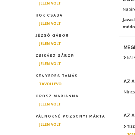
JELEN VOLT
Napire
HOK CSABA
Javas
JELEN VOLT
módos
JÉZSÓ GÁBOR
JELEN VOLT
MEG
CSIKÁSZ GÁBOR
KAL
JELEN VOLT
KENYERES TAMÁS
AZ 
TÁVOLLÉVÕ
Nincs
OROSZ MARIANNA
JELEN VOLT
AZ 
PÁLNOKNÉ POZSONYI MÁRTA
JELEN VOLT
TIS
2025