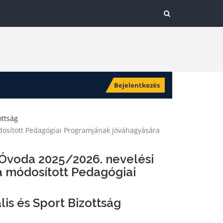
Bejelentkezés
ottság
dosított Pedagógiai Programjának jóváhagyására
 Óvoda 2025/2026. nevelési
 módosított Pedagógiai
lis és Sport Bizottság