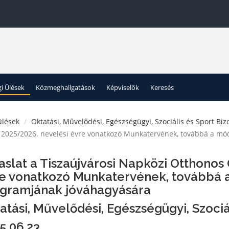
gi Ülések
Közmeghallgatások
Képviselők
Keresés
ülések
Oktatási, Művelődési, Egészségügyi, Szociális és Sport Biz
a 2025/2026. nevelési évre vonatkozó Munkatervének, továbbá a mó
aslat a Tiszaújvárosi Napközi Otthonos
e vonatkozó Munkatervének, továbbá a
gramjának jóváhagyására
atási, Művelődési, Egészségügyi, Szociá
5.06.23.