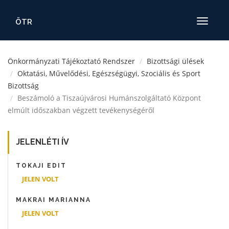
ÖTR
Toggle
navigatio
Önkormányzati Tájékoztató Rendszer
Bizottsági ülések
Oktatási, Művelődési, Egészségügyi, Szociális és Sport
Bizottság
Beszámoló a Tiszaújvárosi Humánszolgáltató Központ
elmúlt időszakban végzett tevékenységéről
JELENLÉTI ÍV
TOKAJI EDIT
JELEN VOLT
MAKRAI MARIANNA
JELEN VOLT