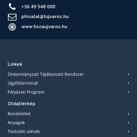
+36 49 548 000
phivatal@tujvaros.hu
www.tiszaujvaros.hu
Linkek
Önkormányzati Tájékoztató Rendszer
Ügyfélterminál
Pályázati Program
Oldaltérkép
Rendeletek
Anyagok
Testületi ülések