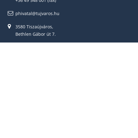
+36 49 548 001 (fax)
phivatal@tujvaros.hu
3580 Tiszaújváros,
Bethlen Gábor út 7.