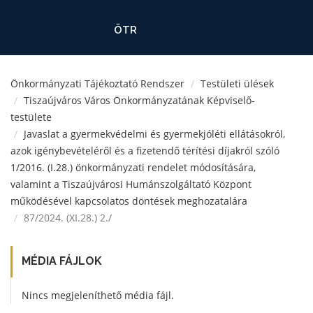
ÖTR
Önkormányzati Tájékoztató Rendszer
Testületi ülések
Tiszaújváros Város Önkormányzatának Képviselő-
testülete
Javaslat a gyermekvédelmi és gyermekjóléti ellátásokról,
azok igénybevételéről és a fizetendő térítési díjakról szóló
1/2016. (I.28.) önkormányzati rendelet módosítására,
valamint a Tiszaújvárosi Humánszolgáltató Központ
működésével kapcsolatos döntések meghozatalára
87/2024. (XI.28.) 2./
MÉDIA FÁJLOK
Nincs megjeleníthető média fájl.