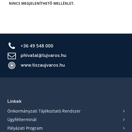
NINCS MEGJELENÍTHETŐ MELLÉKLET.
+36 49 548 000
phivatal@tujvaros.hu
www.tiszaujvaros.hu
Linkek
Önkormányzati Tájékoztató Rendszer
Ügyfélterminál
Pályázati Program