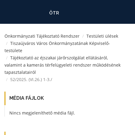
ÖTR
Önkormányzati Tájékoztató Rendszer
Testületi ülések
Tiszaújváros Város Önkormányzatának Képviselő-
testülete
Tájékoztató az éjszakai járőrszolgálat ellátásáról,
valamint a kamerás térfelügyeleti rendszer működésének
tapasztalatairól
52/2025. (VI.26.) 1-3./
MÉDIA FÁJLOK
Nincs megjeleníthető média fájl.