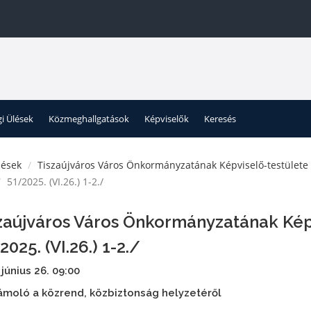
gi Ülések
Közmeghallgatások
Képviselők
Keresés
lések
Tiszaújváros Város Önkormányzatának Képviselő-testülete
51/2025. (VI.26.) 1-2./
zaújváros Város Önkormányzatának Kép
2025. (VI.26.) 1-2./
 június 26. 09:00
moló a közrend, közbiztonság helyzetéről