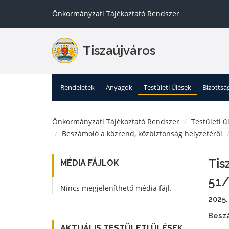
Önkormányzati Tájékoztató Rendszer
Tiszaújváros
Rendeletek
Anyagok
Testületi Ülések
Bizottsá
Önkormányzati Tájékoztató Rendszer
Testületi ü
Beszámoló a közrend, közbiztonság helyzetéről
Tis
MÉDIA FÁJLOK
51/
Nincs megjeleníthető média fájl.
2025.
Beszá
AKTUÁLIS TESTÜLETI ÜLÉSEK