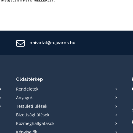
 MEGJELENÍTHETŐ MELLÉKLET.
phivatal@tujvaros.hu
Oldaltérkép
Rendeletek
Anyagok
Testületi ülések
Bizottsági ülések
Közmeghallgatások
Képviselők