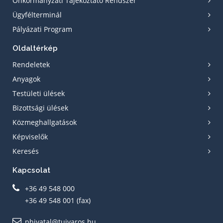
Önkormányzati Tájékoztató Rendszer
Ügyfélterminál
Pályázati Program
Oldaltérkép
Rendeletek
Anyagok
Testületi ülések
Bizottsági ülések
Közmeghallgatások
Képviselők
Keresés
Kapcsolat
+36 49 548 000
+36 49 548 001 (fax)
phivatal@tujvaros.hu