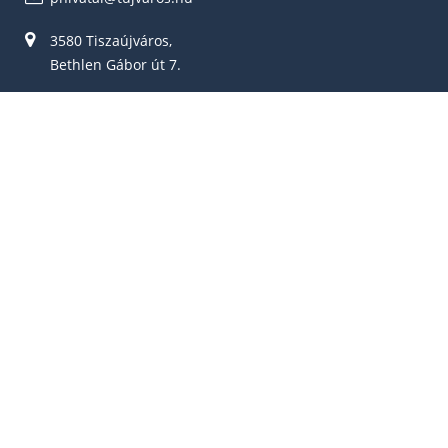
3580 Tiszaújváros,
Bethlen Gábor út 7.