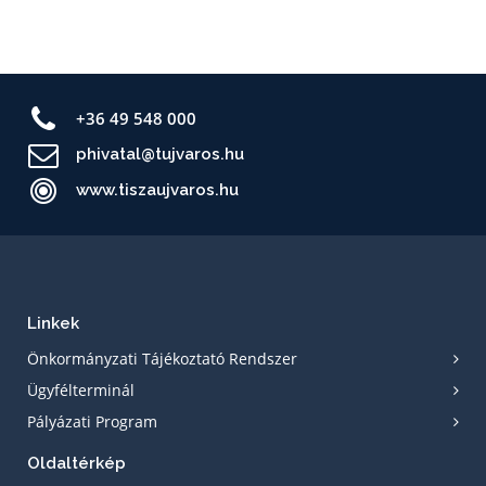
+36 49 548 000
phivatal@tujvaros.hu
www.tiszaujvaros.hu
Linkek
Önkormányzati Tájékoztató Rendszer
Ügyfélterminál
Pályázati Program
Oldaltérkép