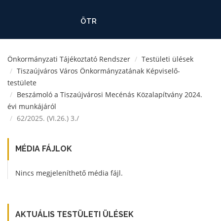
ÖTR
Önkormányzati Tájékoztató Rendszer
Testületi ülések
Tiszaújváros Város Önkormányzatának Képviselő-
testülete
Beszámoló a Tiszaújvárosi Mecénás Közalapítvány 2024.
évi munkájáról
62/2025. (VI.26.) 3./
MÉDIA FÁJLOK
Nincs megjeleníthető média fájl.
AKTUÁLIS TESTÜLETI ÜLÉSEK