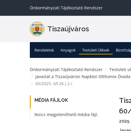
Önkormányzati Tájékoztató Rendszer
Tiszaújváros
Rendeletek
Anyagok
Testületi Ülések
Bizottsá
Önkormányzati Tájékoztató Rendszer
Testületi ü
Javaslat a Tiszaújvárosi Napközi Otthonos Óvod
60/2025. (VI.26.) 2./
Tis
MÉDIA FÁJLOK
60/
Nincs megjeleníthető média fájl.
2025.
Javas