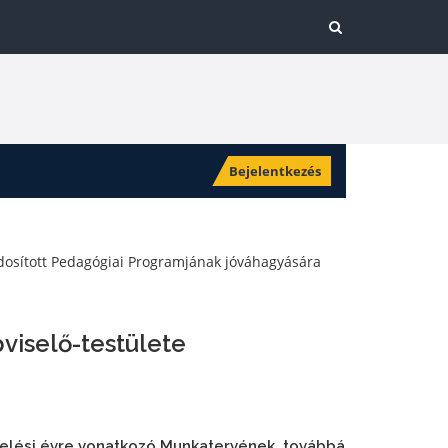
Bejelentkezés
dosított Pedagógiai Programjának jóváhagyására
viselő-testülete
velési évre vonatkozó Munkatervének, továbbá