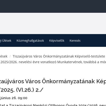
gi Ülések
Közmeghallgatások
Képviselők
Keresés
lések
Tiszaújváros Város Önkormányzatának Képviselő-testülete
a 2025/2026. nevelési évre vonatkozó Munkatervének, továbbá a mó
zaújváros Város Önkormányzatának Kép
2025. (VI.26.) 2./
 június 26. 09:00
lat a Tiszaújvárosi Napközi Otthonos Óvoda 2025/2026. ne