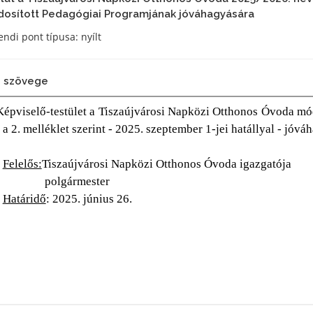
osított Pedagógiai Programjának jóváhagyására
ndi pont típusa: nyílt
 szövege