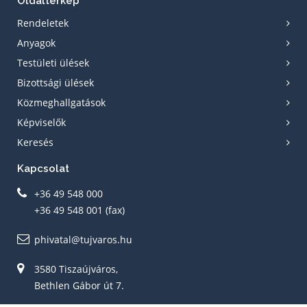
Oldaltérkép
Rendeletek
Anyagok
Testületi ülések
Bizottsági ülések
Közmeghallgatások
Képviselők
Keresés
Kapcsolat
+36 49 548 000
+36 49 548 001 (fax)
phivatal@tujvaros.hu
3580 Tiszaújváros,
Bethlen Gábor út 7.