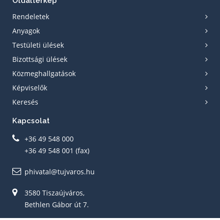
Oldaltérkép
Rendeletek
Anyagok
Testületi ülések
Bizottsági ülések
Közmeghallgatások
Képviselők
Keresés
Kapcsolat
+36 49 548 000
+36 49 548 001 (fax)
phivatal@tujvaros.hu
3580 Tiszaújváros,
Bethlen Gábor út 7.