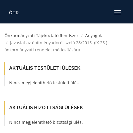
ÖTR
Toggle
navigatio
Önkormányzati Tájékoztató Rendszer
Anyagok
Javaslat az építményadóról szóló 28/2015. (IX.25.)
önkormányzati rendelet módosítására
AKTUÁLIS TESTÜLETI ÜLÉSEK
Nincs megjeleníthető testületi ülés.
AKTUÁLIS BIZOTTSÁGI ÜLÉSEK
Nincs megjeleníthető bizottsági ülés.