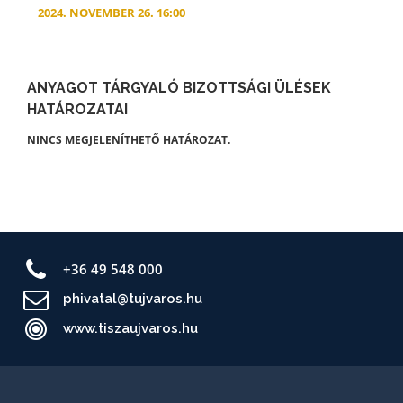
2024. NOVEMBER 26. 16:00
ANYAGOT TÁRGYALÓ BIZOTTSÁGI ÜLÉSEK
HATÁROZATAI
NINCS MEGJELENÍTHETŐ HATÁROZAT.
+36 49 548 000
phivatal@tujvaros.hu
www.tiszaujvaros.hu