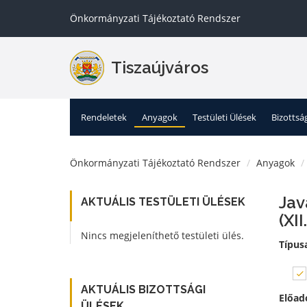
Önkormányzati Tájékoztató Rendszer
Tiszaújváros
Rendeletek
Anyagok
Testületi Ülések
Bizottsá
Önkormányzati Tájékoztató Rendszer
Anyagok
Jav
AKTUÁLIS TESTÜLETI ÜLÉSEK
(XI
Nincs megjeleníthető testületi ülés.
Típus
AKTUÁLIS BIZOTTSÁGI
Előad
ÜLÉSEK