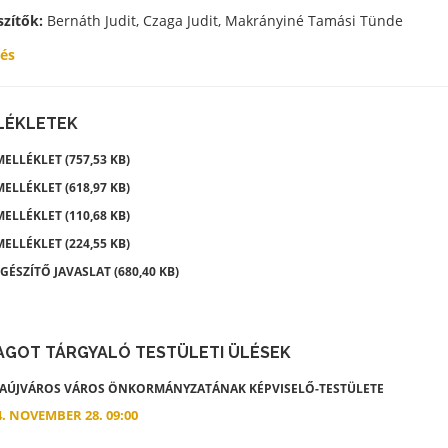
szítők:
Bernáth Judit, Czaga Judit, Makrányiné Tamási Tünde
tés
LÉKLETEK
MELLÉKLET (757,53 KB)
MELLÉKLET (618,97 KB)
MELLÉKLET (110,68 KB)
MELLÉKLET (224,55 KB)
GÉSZÍTŐ JAVASLAT (680,40 KB)
AGOT TÁRGYALÓ TESTÜLETI ÜLÉSEK
ZAÚJVÁROS VÁROS ÖNKORMÁNYZATÁNAK KÉPVISELŐ-TESTÜLETE
4. NOVEMBER 28. 09:00