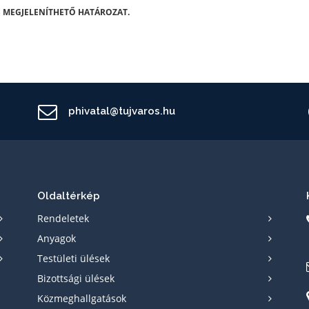
 MEGJELENÍTHETŐ HATÁROZAT.
phivatal@tujvaros.hu
Oldaltérkép
Rendeletek
Anyagok
Testületi ülések
Bizottsági ülések
Közmeghallgatások