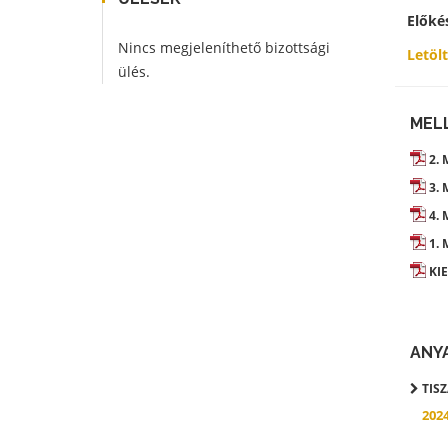
Előké
Nincs megjeleníthető bizottsági
Letöl
ülés.
MEL
2. 
3. 
4. 
1. 
KIE
ANY
TIS
202