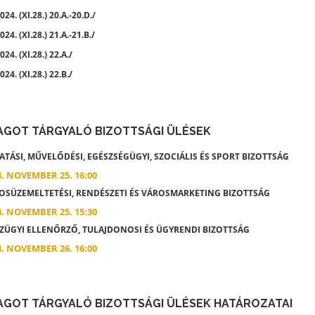
24. (XI.28.) 20.A.-20.D./
24. (XI.28.) 21.A.-21.B./
24. (XI.28.) 22.A./
24. (XI.28.) 22.B./
AGOT TÁRGYALÓ BIZOTTSÁGI ÜLÉSEK
TÁSI, MŰVELŐDÉSI, EGÉSZSÉGÜGYI, SZOCIÁLIS ÉS SPORT BIZOTTSÁG
4. NOVEMBER 25. 16:00
SÜZEMELTETÉSI, RENDÉSZETI ÉS VÁROSMARKETING BIZOTTSÁG
4. NOVEMBER 25. 15:30
ÜGYI ELLENŐRZŐ, TULAJDONOSI ÉS ÜGYRENDI BIZOTTSÁG
4. NOVEMBER 26. 16:00
AGOT TÁRGYALÓ BIZOTTSÁGI ÜLÉSEK HATÁROZATAI