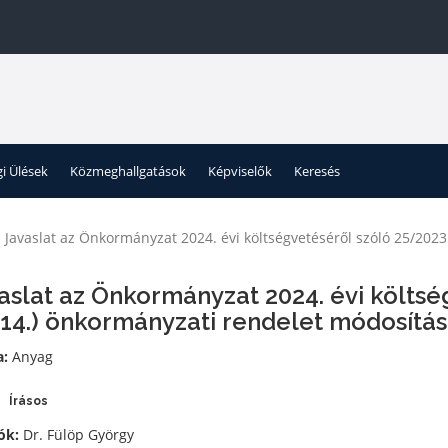
gi Ülések
Közmeghallgatások
Képviselők
Keresés
Javaslat az Önkormányzat 2024. évi költségvetéséről szóló 25/2023
aslat az Önkormányzat 2024. évi költsé
I.14.) önkormányzati rendelet módosítá
a:
Anyag
Írásos
ók:
Dr. Fülöp György