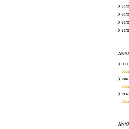
86/20
86/20
86/20
86/20
ANY
OKTA
202
VÁRO
202
PÉNZ
202
ANY